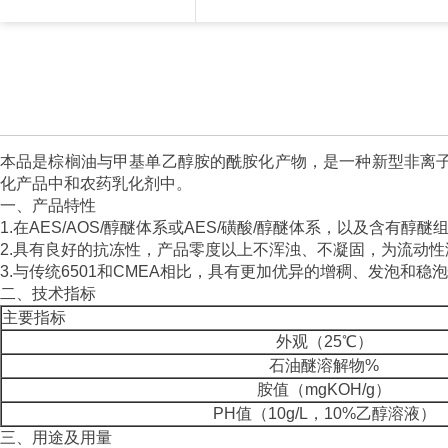
本品是棕榈油与甲基单乙醇胺的酰胺化产物，是一种新型非离
化产品中和农药乳化剂中。
一、产品特性
1.在AES/AOS/醇醚体系或AES/磺酸/醇醚体系，以及含
2.具有良好的抗冻性，产品零度以上不浑浊、不凝固，为流动性
3.与传统6501和CMEA相比，具有更加优异的增稠、发泡和稳
二、技术指标
主要指标
外观（25℃）
石油醚溶解物%
胺值（mgKOH/g）
PH值（10g/L，10%乙醇溶液）
三、用途及用量